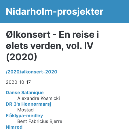
Nidarholm-prosjekter
Ølkonsert - En reise i
ølets verden, vol. IV
(2020)
/2020/ølkonsert-2020
2020-10-17
Danse Satanique
Alexandre Kosmicki
DR 3's Honnørmarsj
Mostad
Flåklypa-medley
Bent Fabricius Bjerre
Nimrod